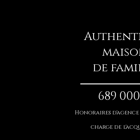
Authent
maiso
de fami
689 000
Honoraires d'age
nce
charge de l'acq