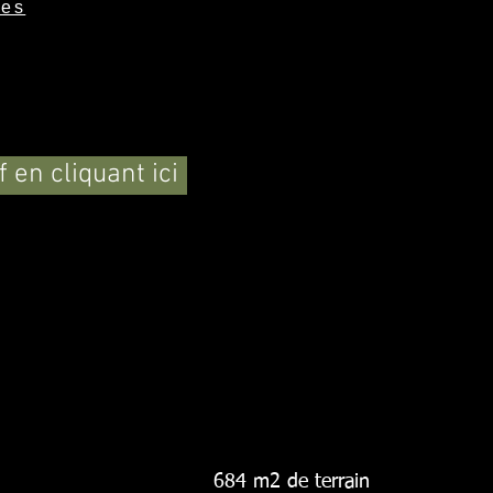
res
 en cliquant ici
684 m2 de terrain