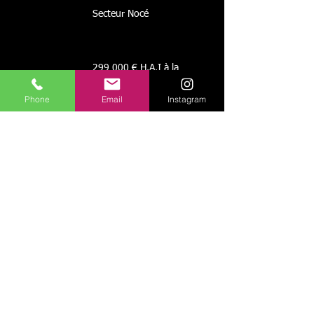
Secteur Nocé
299 000 € H.A.I à la
charge de l'acquéreur
Phone
Email
Instagram
Une maison offrant de
nombreuses
possibilités !